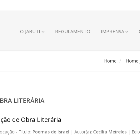
O JABUTI
REGULAMENTO
IMPRENSA
Home
Home J
BRA LITERÁRIA
ção de Obra Literária
ocação -
Título:
Poemas de Israel
|
Autor(a):
Cecília Meireles
|
Edit