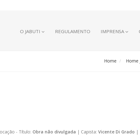
O JABUTI
REGULAMENTO
IMPRENSA
Home
Home J
ocação -
Título:
Obra não divulgada
|
Capista:
Vicente Di Grado
|