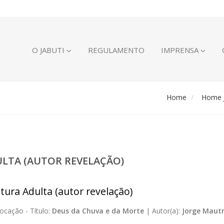
O JABUTI
REGULAMENTO
IMPRENSA
Home
Home J
ULTA (AUTOR REVELAÇÃO)
atura Adulta (autor revelação)
ocação -
Título:
Deus da Chuva e da Morte
|
Autor(a):
Jorge Maut