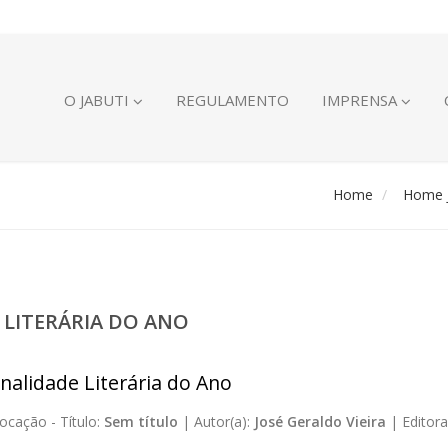
O JABUTI
REGULAMENTO
IMPRENSA
Home
Home J
 LITERÁRIA DO ANO
nalidade Literária do Ano
ocação -
Título:
Sem título
|
Autor(a):
José Geraldo Vieira
|
Editora