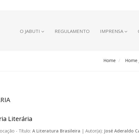
O JABUTI
REGULAMENTO
IMPRENSA
Home
Home J
ÁRIA
ia Literária
ocação -
Título:
A Literatura Brasileira
|
Autor(a):
José Aderaldo C