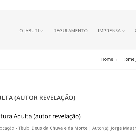
O JABUTI
REGULAMENTO
IMPRENSA
Home
Home J
ULTA (AUTOR REVELAÇÃO)
atura Adulta (autor revelação)
ocação -
Título:
Deus da Chuva e da Morte
|
Autor(a):
Jorge Maut