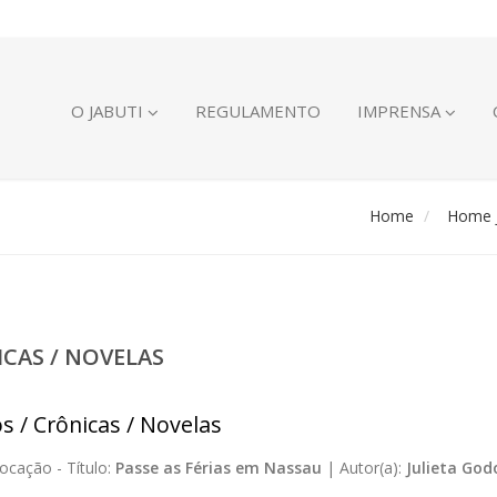
O JABUTI
REGULAMENTO
IMPRENSA
Home
Home J
ICAS / NOVELAS
s / Crônicas / Novelas
ocação -
Título:
Passe as Férias em Nassau
|
Autor(a):
Julieta God