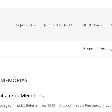
O JABUTI
REGULAMENTO
IMPRENSA
Home
Home J
U MEMÓRIAS
afia e/ou Memórias
ocação -
Título:
Belenzinho, 1910
|
Autor(a):
Jacob Penteado
|
Edit