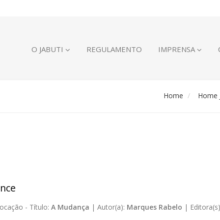
O JABUTI
REGULAMENTO
IMPRENSA
Home
Home J
nce
ocação -
Título:
A Mudança
|
Autor(a):
Marques Rabelo
|
Editora(s