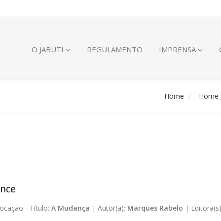
O JABUTI
REGULAMENTO
IMPRENSA
Home
Home J
nce
ocação -
Título:
A Mudança
|
Autor(a):
Marques Rabelo
|
Editora(s