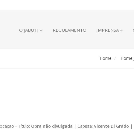
O JABUTI
REGULAMENTO
IMPRENSA
Home
Home J
ocação -
Título:
Obra não divulgada
|
Capista:
Vicente Di Grado
|