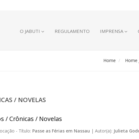
O JABUTI
REGULAMENTO
IMPRENSA
Home
Home J
ICAS / NOVELAS
s / Crônicas / Novelas
ocação -
Título:
Passe as Férias em Nassau
|
Autor(a):
Julieta God