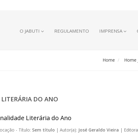
O JABUTI
REGULAMENTO
IMPRENSA
Home
Home J
 LITERÁRIA DO ANO
nalidade Literária do Ano
ocação -
Título:
Sem título
|
Autor(a):
José Geraldo Vieira
|
Editora