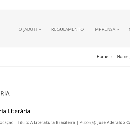
O JABUTI
REGULAMENTO
IMPRENSA
Home
Home J
ÁRIA
ia Literária
ocação -
Título:
A Literatura Brasileira
|
Autor(a):
José Aderaldo C