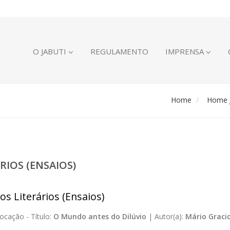
O JABUTI
REGULAMENTO
IMPRENSA
Home
Home J
RIOS (ENSAIOS)
os Literários (Ensaios)
ocação -
Título:
O Mundo antes do Dilúvio
|
Autor(a):
Mário Gracio