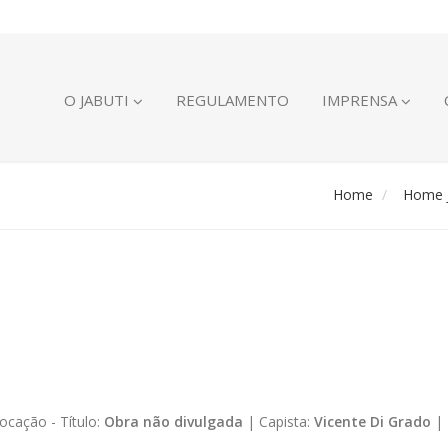
O JABUTI
REGULAMENTO
IMPRENSA
Home
Home J
ocação -
Título:
Obra não divulgada
|
Capista:
Vicente Di Grado
|