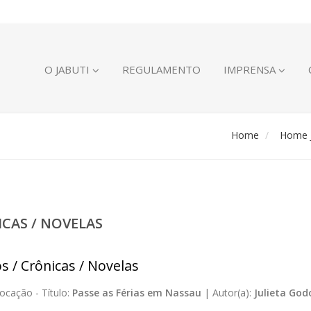
O JABUTI
REGULAMENTO
IMPRENSA
Home
Home J
ICAS / NOVELAS
s / Crônicas / Novelas
ocação -
Título:
Passe as Férias em Nassau
|
Autor(a):
Julieta God