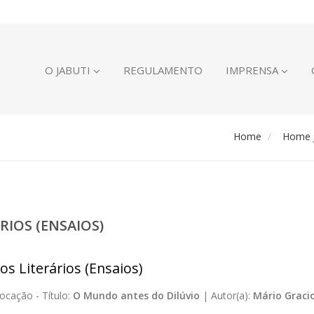
O JABUTI
REGULAMENTO
IMPRENSA
Home
Home J
RIOS (ENSAIOS)
os Literários (Ensaios)
ocação -
Título:
O Mundo antes do Dilúvio
|
Autor(a):
Mário Gracio