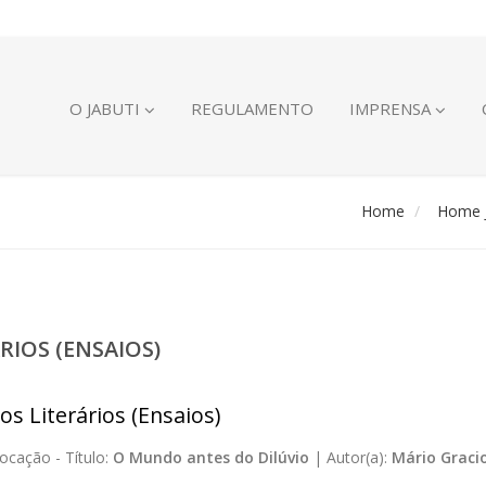
O JABUTI
REGULAMENTO
IMPRENSA
Home
Home J
RIOS (ENSAIOS)
os Literários (Ensaios)
ocação -
Título:
O Mundo antes do Dilúvio
|
Autor(a):
Mário Gracio