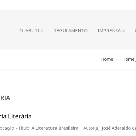
O JABUTI
REGULAMENTO
IMPRENSA
Home
Home J
ÁRIA
ia Literária
ocação -
Título:
A Literatura Brasileira
|
Autor(a):
José Aderaldo C