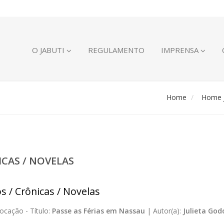
O JABUTI
REGULAMENTO
IMPRENSA
Home
Home J
ICAS / NOVELAS
s / Crônicas / Novelas
ocação -
Título:
Passe as Férias em Nassau
|
Autor(a):
Julieta God