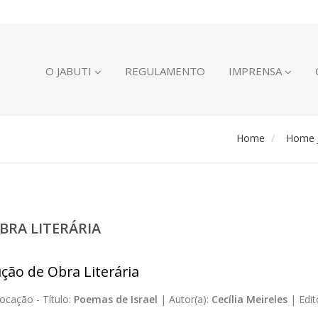
O JABUTI
REGULAMENTO
IMPRENSA
Home
Home J
BRA LITERÁRIA
ção de Obra Literária
ocação -
Título:
Poemas de Israel
|
Autor(a):
Cecília Meireles
|
Edit