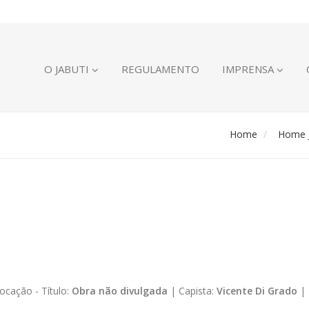
O JABUTI
REGULAMENTO
IMPRENSA
Home
Home J
ocação -
Título:
Obra não divulgada
|
Capista:
Vicente Di Grado
|