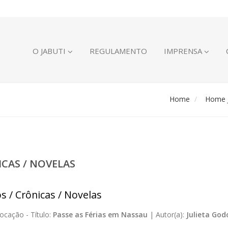
O JABUTI
REGULAMENTO
IMPRENSA
Home
Home J
ICAS / NOVELAS
s / Crônicas / Novelas
ocação -
Título:
Passe as Férias em Nassau
|
Autor(a):
Julieta God