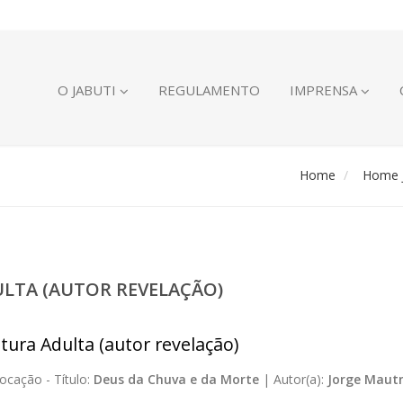
O JABUTI
REGULAMENTO
IMPRENSA
Home
Home J
ULTA (AUTOR REVELAÇÃO)
atura Adulta (autor revelação)
ocação -
Título:
Deus da Chuva e da Morte
|
Autor(a):
Jorge Maut