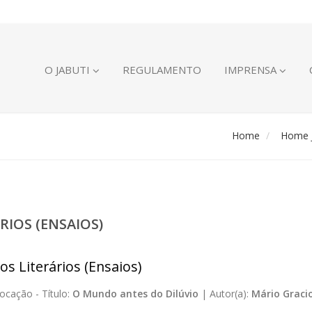
O JABUTI
REGULAMENTO
IMPRENSA
Home
Home J
RIOS (ENSAIOS)
os Literários (Ensaios)
ocação -
Título:
O Mundo antes do Dilúvio
|
Autor(a):
Mário Gracio