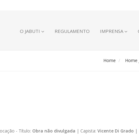
O JABUTI
REGULAMENTO
IMPRENSA
Home
Home J
ocação -
Título:
Obra não divulgada
|
Capista:
Vicente Di Grado
|