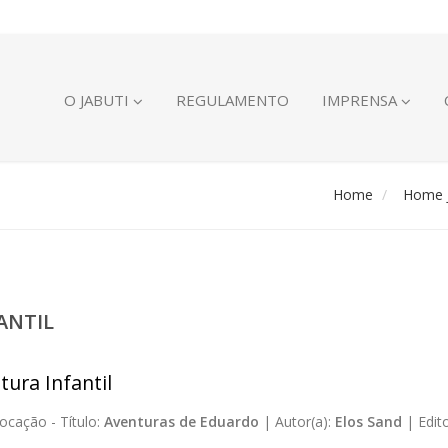
O JABUTI
REGULAMENTO
IMPRENSA
Home
Home J
ANTIL
tura Infantil
ocação -
Título:
Aventuras de Eduardo
|
Autor(a):
Elos Sand
|
Edit