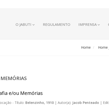
O JABUTI
REGULAMENTO
IMPRENSA
Home
Home J
U MEMÓRIAS
afia e/ou Memórias
ocação -
Título:
Belenzinho, 1910
|
Autor(a):
Jacob Penteado
|
Edit