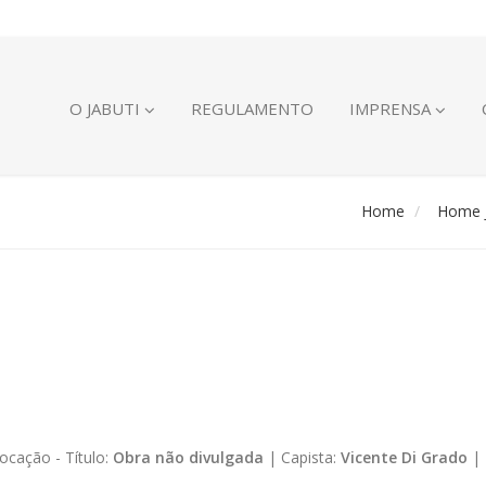
O JABUTI
REGULAMENTO
IMPRENSA
Home
Home J
ocação -
Título:
Obra não divulgada
|
Capista:
Vicente Di Grado
|