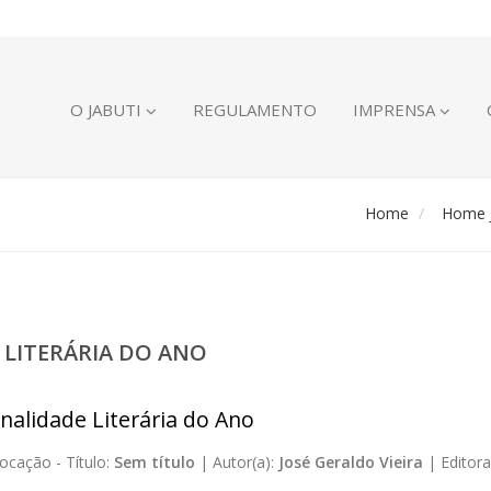
O JABUTI
REGULAMENTO
IMPRENSA
Home
Home J
 LITERÁRIA DO ANO
nalidade Literária do Ano
ocação -
Título:
Sem título
|
Autor(a):
José Geraldo Vieira
|
Editora