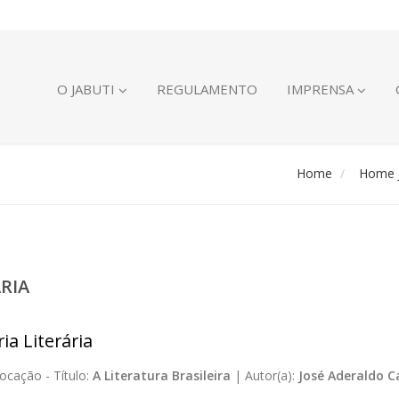
O JABUTI
REGULAMENTO
IMPRENSA
Home
Home J
ÁRIA
ia Literária
ocação -
Título:
A Literatura Brasileira
|
Autor(a):
José Aderaldo C