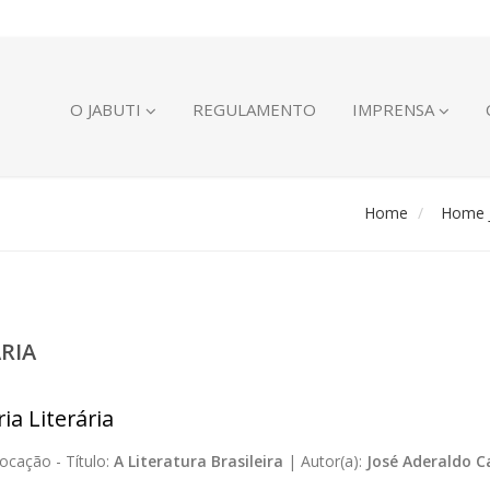
O JABUTI
REGULAMENTO
IMPRENSA
Home
Home J
ÁRIA
ia Literária
ocação -
Título:
A Literatura Brasileira
|
Autor(a):
José Aderaldo C