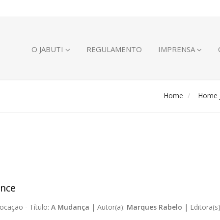
O JABUTI
REGULAMENTO
IMPRENSA
Home
Home J
nce
ocação -
Título:
A Mudança
|
Autor(a):
Marques Rabelo
|
Editora(s