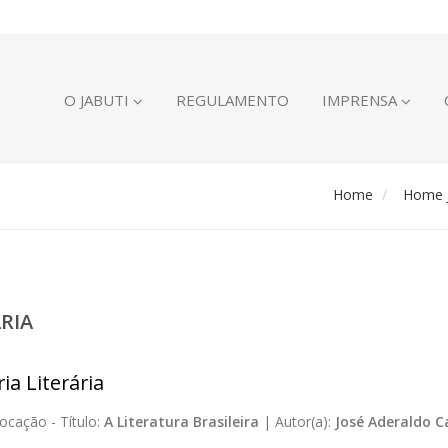
O JABUTI
REGULAMENTO
IMPRENSA
Home
Home J
ÁRIA
ia Literária
ocação -
Título:
A Literatura Brasileira
|
Autor(a):
José Aderaldo C