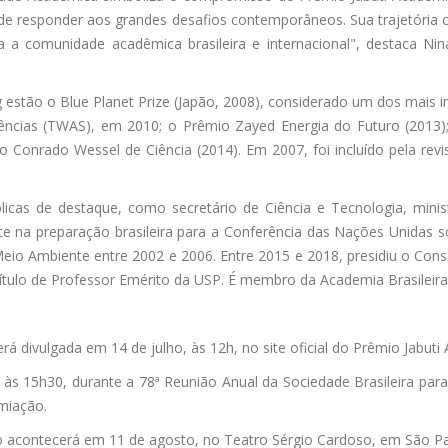
e responder aos grandes desafios contemporâneos. Sua trajetória 
 a comunidade acadêmica brasileira e internacional", destaca Nin
estão o Blue Planet Prize (Japão, 2008), considerado um dos mais im
iências (TWAS), em 2010; o Prêmio Zayed Energia do Futuro (2013)
Conrado Wessel de Ciência (2014). Em 2007, foi incluído pela rev
licas de destaque, como secretário de Ciência e Tecnologia, mini
ante na preparação brasileira para a Conferência das Nações Unidas
Meio Ambiente entre 2002 e 2006. Entre 2015 e 2018, presidiu o Co
tulo de Professor Emérito da USP. É membro da Academia Brasileira 
erá divulgada em 14 de julho, às 12h, no site oficial do Prêmio Jabuti
, às 15h30, durante a 78ª Reunião Anual da Sociedade Brasileira para
emiação.
o acontecerá em 11 de agosto, no Teatro Sérgio Cardoso, em São P