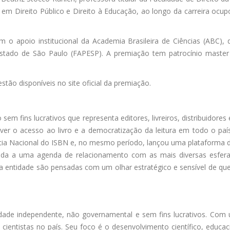
 em Direito Público e Direito à Educação, ao longo da carreira oc
o apoio institucional da Academia Brasileira de Ciências (ABC), 
tado de São Paulo (FAPESP). A premiação tem patrocínio master d
tão disponíveis no site oficial da premiação.
em fins lucrativos que representa editores, livreiros, distribuidore
r o acesso ao livro e a democratização da leitura em todo o país, 
cia Nacional do ISBN e, no mesmo período, lançou uma plataforma dig
igada a uma agenda de relacionamento com as mais diversas esfera
da entidade são pensadas com um olhar estratégico e sensível de qu
tidade independente, não governamental e sem fins lucrativos. Co
ientistas no país. Seu foco é o desenvolvimento científico, educaci