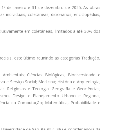
 1º de janeiro e 31 de dezembro de 2025. As obras
 individuais, coletâneas, dicionários, enciclopédias,
xclusivamente em coletâneas, limitados a até 30% dos
eciais, este último reunindo as categorias Tradução,
Ambientais; Ciências Biológicas, Biodiversidade e
a e Serviço Social; Medicina; História e Arqueologia;
ias Religiosas e Teologia; Geografia e Geociências;
anismo, Design e Planejamento Urbano e Regional;
 Ciência da Computação; Matemática, Probabilidade e
da Universidade de São Paulo (USP) e coordenadora da