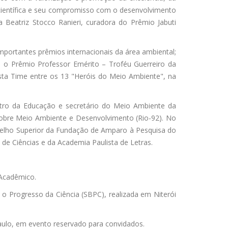
científica e seu compromisso com o desenvolvimento
a Beatriz Stocco Ranieri, curadora do Prêmio Jabuti
portantes prêmios internacionais da área ambiental;
; o Prêmio Professor Emérito – Troféu Guerreiro da
ista Time entre os 13 "Heróis do Meio Ambiente", na
stro da Educação e secretário do Meio Ambiente da
 sobre Meio Ambiente e Desenvolvimento (Rio-92). No
nselho Superior da Fundação de Amparo à Pesquisa do
de Ciências e da Academia Paulista de Letras.
 Acadêmico.
 o Progresso da Ciência (SBPC), realizada em Niterói
aulo, em evento reservado para convidados.