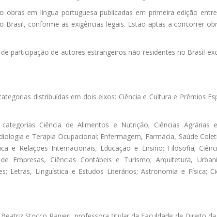
o obras em língua portuguesa publicadas em primeira edição entre
 Brasil, conforme as exigências legais. Estão aptas a concorrer obras
e de participação de autores estrangeiros não residentes no Brasil e
tegorias distribuídas em dois eixos: Ciência e Cultura e Prêmios Esp
ategorias Ciência de Alimentos e Nutrição; Ciências Agrárias e 
diologia e Terapia Ocupacional; Enfermagem, Farmácia, Saúde Coletiv
tica e Relações Internacionais; Educação e Ensino; Filosofia; Ciênc
 e de Empresas, Ciências Contábeis e Turismo; Arquitetura, Urb
; Letras, Linguística e Estudos Literários; Astronomia e Física;
eatriz Stocco Ranieri, professora titular da Faculdade de Direito 