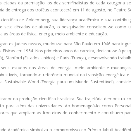
s etapas da premiação: os dez semifinalistas de cada categoria s
ônia de entrega dos troféus acontecerá em 11 de agosto, no Teatro 
ientífica de Goldemberg, sua liderança acadêmica e sua contribuiç
de sete décadas de atuação, o pesquisador consolidou-se como uma 
ra as áreas de física, energia, meio ambiente e educação.
igrantes judeus russos, mudou-se para São Paulo em 1946 para ingre
Físicas em 1954. Nos primeiros anos da carreira, dedicou-se à pesqui
, Stanford (Estados Unidos) e Paris (França), desenvolvendo trabalh
seus estudos nas áreas de energia, meio ambiente e mudanças cl
bustíveis, tornando-o referência mundial na transição energética e
or a Sustainable World (Energia para um Mundo Sustentável), consid
irador na produção científica brasileira. Sua trajetória demonstr
mpacto para além das universidades. Ao homenageá-lo como Person
ores que ampliam as fronteiras do conhecimento e contribuem para
ade Acadêmica simboliza o compromisso do Prêmio Jabuti Acadêmic