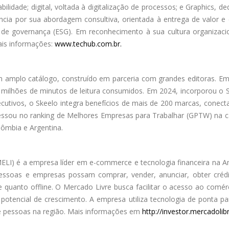
eabilidade; digital, voltada à digitalização de processos; e Graphics,
cia por sua abordagem consultiva, orientada à entrega de valor e e
de governança (ESG). Em reconhecimento à sua cultura organizacio
ais informações:
www.techub.com.br.
m amplo catálogo, construído em parceria com grandes editoras. E
 milhões de minutos de leitura consumidos. Em 2024, incorporou o Sk
cutivos, o Skeelo integra benefícios de mais de 200 marcas, conecta
ressou no ranking de Melhores Empresas para Trabalhar (GPTW) na cat
ômbia e Argentina.
LI) é a empresa líder em e-commerce e tecnologia financeira na A
soas e empresas possam comprar, vender, anunciar, obter crédit
e quanto offline. O Mercado Livre busca facilitar o acesso ao comér
tencial de crescimento. A empresa utiliza tecnologia de ponta para 
de pessoas na região. Mais informações em
http://investor.mercadoli