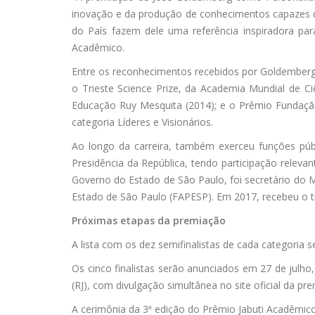
inovação e da produção de conhecimentos capazes d
do País fazem dele uma referência inspiradora para
Acadêmico.
Entre os reconhecimentos recebidos por Goldemberg 
o Trieste Science Prize, da Academia Mundial de C
Educação Ruy Mesquita (2014); e o Prêmio Fundação 
categoria Líderes e Visionários.
Ao longo da carreira, também exerceu funções púb
Presidência da República, tendo participação relev
Governo do Estado de São Paulo, foi secretário do 
Estado de São Paulo (FAPESP). Em 2017, recebeu o tí
Próximas etapas da premiação
A lista com os dez semifinalistas de cada categoria s
Os cinco finalistas serão anunciados em 27 de julho
(RJ), com divulgação simultânea no site oficial da pr
A cerimônia da 3ª edição do Prêmio Jabuti Acadêmic