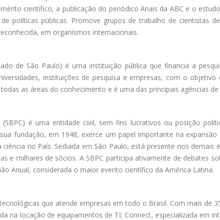
érito científico, a publicação do periódico Anais da ABC e o estudo
o de políticas públicas. Promove grupos de trabalho de cientistas 
 reconhecida, em organismos internacionais.
 de São Paulo) é uma instituição pública que financia a pesquis
niversidades, instituições de pesquisa e empresas, com o objetivo
todas as áreas do conhecimento e é uma das principais agências de
(SBPC) é uma entidade civil, sem fins lucrativos ou posição polític
de sua fundação, em 1948, exerce um papel importante na expansão
ciência no País. Sediada em São Paulo, está presente nos demais es
adas e milhares de sócios. A SBPC participa ativamente de debates 
ião Anual, considerada o maior evento científico da América Latina.
ecnológicas que atende empresas em todo o Brasil. Com mais de 3
cada na locação de equipamentos de TI; Connect, especializada em in