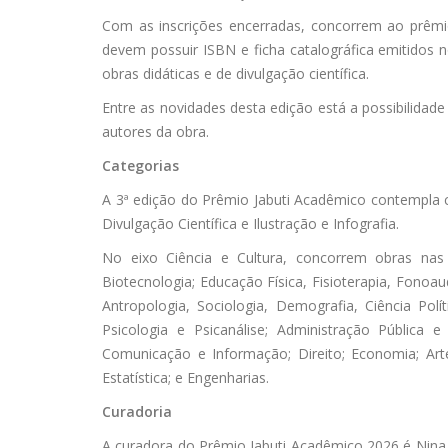
Com as inscrições encerradas, concorrem ao prêmi
devem possuir ISBN e ficha catalográfica emitidos no
obras didáticas e de divulgação científica.
Entre as novidades desta edição está a possibilidad
autores da obra.
Categorias
A 3ª edição do Prêmio Jabuti Acadêmico contempla ca
Divulgação Científica e Ilustração e Infografia.
No eixo Ciência e Cultura, concorrem obras nas c
Biotecnologia; Educação Física, Fisioterapia, Fonoau
Antropologia, Sociologia, Demografia, Ciência Polí
Psicologia e Psicanálise; Administração Pública
Comunicação e Informação; Direito; Economia; Artes
Estatística; e Engenharias.
Curadoria
A curadora do Prêmio Jabuti Acadêmico 2026 é Nina B