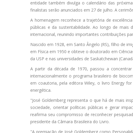
entidade também divulga o calendário das próxima
finalistas serão anunciados em 27 de julho. A cerim
A homenagem reconhece a trajetória de excelência c
públicas e da sustentabilidade. Ao longo de mais 
internacional, reunindo importantes contribuições pa
Nascido em 1928, em Santo Ângelo (RS), filho de im
em Física em 1950 e obteve o doutorado em Ciências 
da USP e nas universidades de Saskatchewan (Canadá)
A partir da década de 1970, passou a concentrar 
internacionalmente o programa brasileiro de biocom
em coautoria, pela editora Wiley, o livro Energy f
energética.
"José Goldemberg representa o que há de mais insp
sociedade, orientar políticas públicas e gerar i
reafirma seu compromisso de reconhecer pesquisad
presidente da Câmara Brasileira do Livro.
"A premiação de José Goldemberg como Personalid