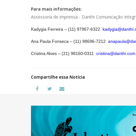
Para mais informações:
Assessoria de imprensa - Danthi Comunicação Integ
Kadygia Ferreira – (11)
97967-6322
kadygia@danthi.
Ana Paula Fonseca – (11)
98696-7212
anapaula@dan
Cristina Alves – (21)
98160-0311
cristina@danthi.com
Compartilhe essa Notícia