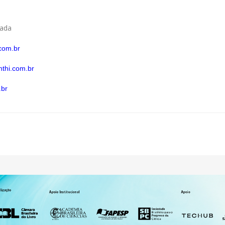
rada
com.br
thi.com.br
.br