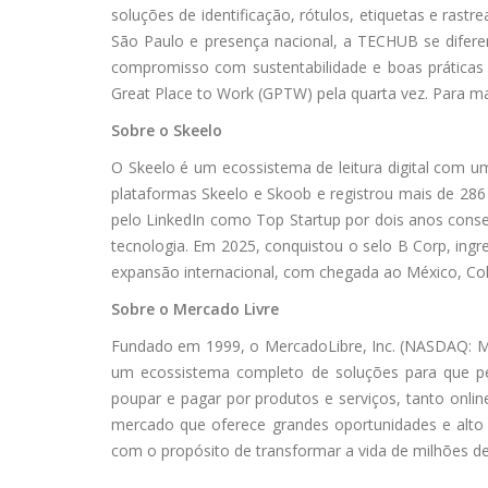
soluções de identificação, rótulos, etiquetas e rastr
São Paulo e presença nacional, a TECHUB se diferen
compromisso com sustentabilidade e boas práticas 
Great Place to Work (GPTW) pela quarta vez. Para m
Sobre o Skeelo
O Skeelo é um ecossistema de leitura digital com u
plataformas Skeelo e Skoob e registrou mais de 286
pelo LinkedIn como Top Startup por dois anos conse
tecnologia. Em 2025, conquistou o selo B Corp, ing
expansão internacional, com chegada ao México, Col
Sobre o Mercado Livre
Fundado em 1999, o MercadoLibre, Inc. (NASDAQ: ME
um ecossistema completo de soluções para que pes
poupar e pagar por produtos e serviços, tanto onlin
mercado que oferece grandes oportunidades e alto po
com o propósito de transformar a vida de milhões 