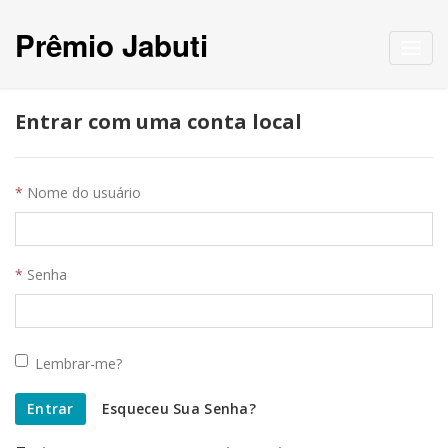
Prêmio Jabuti
Toggl
navig
Entrar com uma conta local
Nome do usuário
Senha
Lembrar-me?
Entrar
Esqueceu Sua Senha?