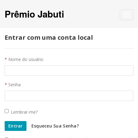
Prêmio Jabuti
Toggl
navig
Entrar com uma conta local
Nome do usuário
Senha
Lembrar-me?
Entrar
Esqueceu Sua Senha?