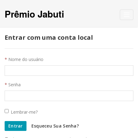
Prêmio Jabuti
Toggl
navig
Entrar com uma conta local
Nome do usuário
Senha
Lembrar-me?
Entrar
Esqueceu Sua Senha?