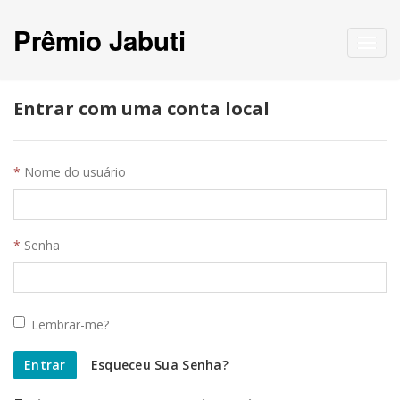
Prêmio Jabuti
Toggl
navig
Entrar com uma conta local
Nome do usuário
Senha
Lembrar-me?
Entrar
Esqueceu Sua Senha?